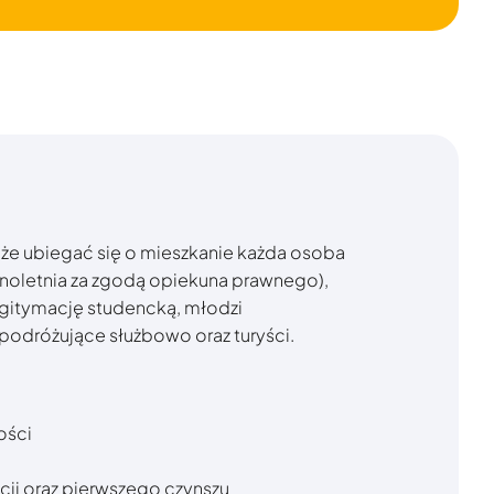
e ubiegać się o mieszkanie każda osoba
ełnoletnia za zgodą opiekuna prawnego),
egitymację studencką, młodzi
 podróżujące służbowo oraz turyści.
ości
ji oraz pierwszego czynszu