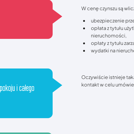
W cenę czynszu są wlic
ubezpieczenie prz
opłata z tytułu u
nieruchomości,
opłaty z tytułu za
wydatki na nieruc
Oczywiście istnieje ta
kontakt w celu umówie
 pokoju i całego