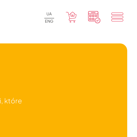
UA
ENG
, które