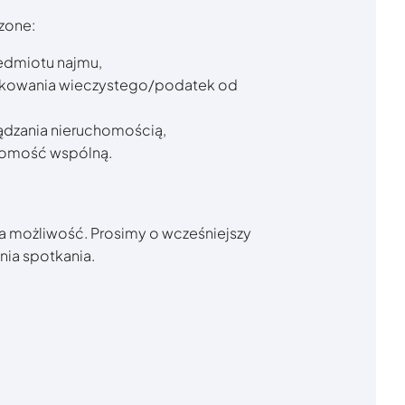
zone:
edmiotu najmu,
żytkowania wieczystego/podatek od
rządzania nieruchomością,
homość wspólną.
ka możliwość. Prosimy o wcześniejszy
nia spotkania.