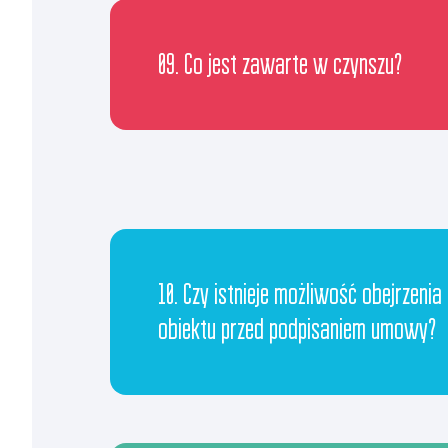
09. Co jest zawarte w czynszu?
10. Czy istnieje możliwość obejrzenia
obiektu przed podpisaniem umowy?