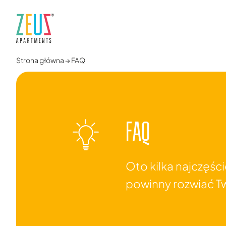
Strona główna
→
FAQ
FAQ
Oto kilka najczęśc
powinny rozwiać T