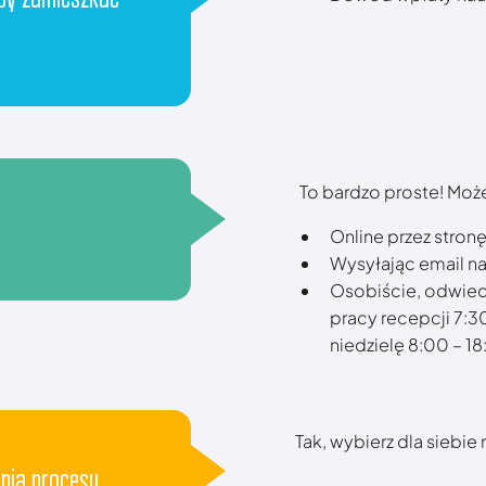
To bardzo proste! Może
Online przez stron
Wysyłając email n
Osobiście, odwied
pracy recepcji 7:3
niedzielę 8:00 – 18
Tak, wybierz dla siebie
nia procesu