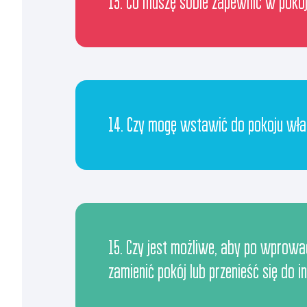
13. Co muszę sobie zapewnić w poko
14. Czy mogę wstawić do pokoju wła
15. Czy jest możliwe, aby po wprowa
zamienić pokój lub przenieść się do i