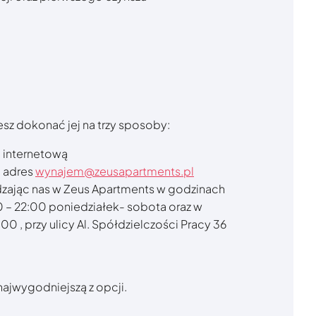
sz dokonać jej na trzy sposoby:
ę internetową
a adres
wynajem@zeusapartments.pl
zając nas w Zeus Apartments w godzinach
0 – 22:00 poniedziałek- sobota oraz w
:00 , przy ulicy Al. Spółdzielczości Pracy 36
 najwygodniejszą z opcji.