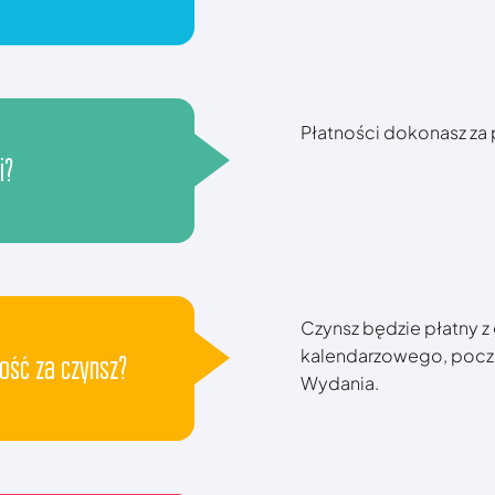
Płatności dokonasz z
i?
Czynsz będzie płatny z
kalendarzowego, począ
ość za czynsz?
Wydania.