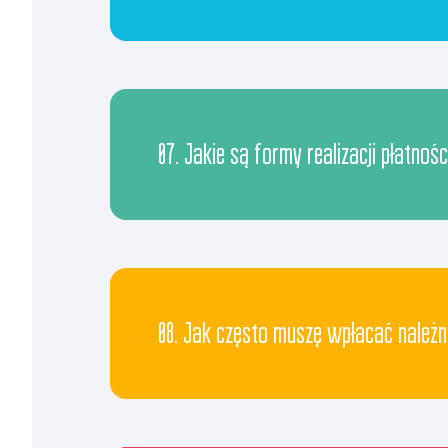
07. Jakie są formy realizacji płatnośc
08. Jak często muszę wpłacać należn