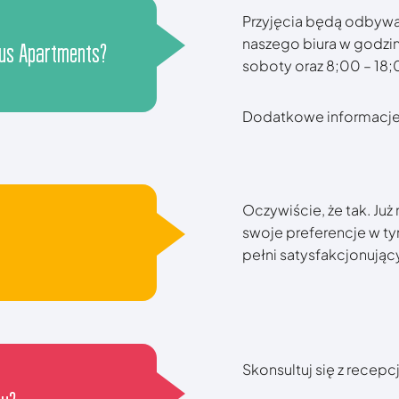
Przyjęcia będą odbywał
naszego biura w godzi
eus Apartments?
soboty oraz 8;00 – 18;
Dodatkowe informacje 
Oczywiście, że tak. Już
swoje preferencje w ty
pełni satysfakcjonując
Skonsultuj się z recepc