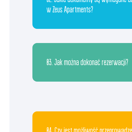
w Zeus Apartments?
03. Jak można dokonać rezerwacji?
04. Czy jest możliwość przeprowadze