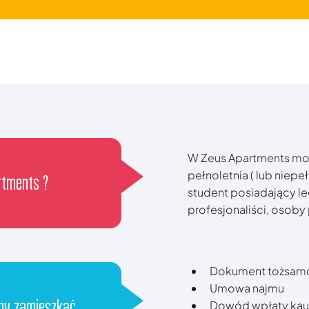
W Zeus Apartments moż
pełnoletnia ( lub niep
rtments ?
student posiadający l
profesjonaliści, osoby
Dokument tożsam
Umowa najmu
by zamieszkać
Dowód wpłaty kauc