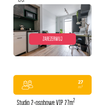
ZAREZERWUJ
27
2
m
2
Studio 2-osobowe VIP 27m