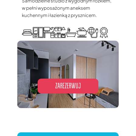
Samodzielne studio z wygodnym łóżkiem,
w pełni wyposażonym aneksem
kuchennym i łazienką z prysznicem.
ZAREZERWUJ