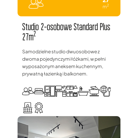
2
m
Studio 2-osobowe Standard Plus
2
27m
Samodzielne studio dwuosobowe z
dwoma pojedynczymi łóżkami, w pełni
wyposażonym aneksem kuchennym,
prywatną łazienką i balkonem.