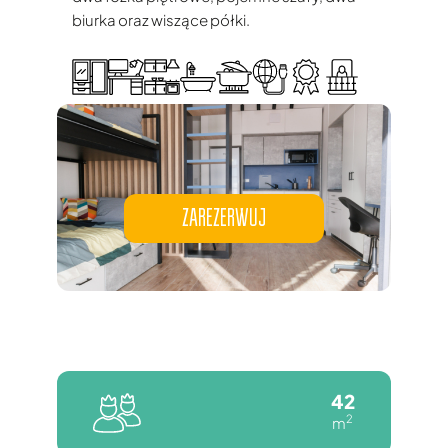
biurka oraz wiszące półki.
ZAREZERWUJ
42
2
m