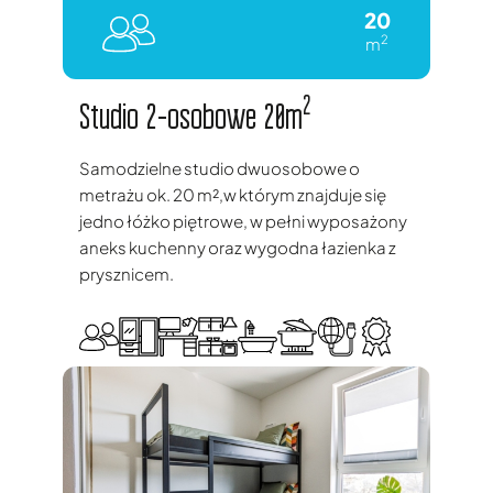
20
2
m
2
Studio 2-osobowe 20m
Samodzielne studio dwuosobowe o
metrażu ok. 20 m²,w którym znajduje się
jedno łóżko piętrowe, w pełni wyposażony
aneks kuchenny oraz wygodna łazienka z
prysznicem.