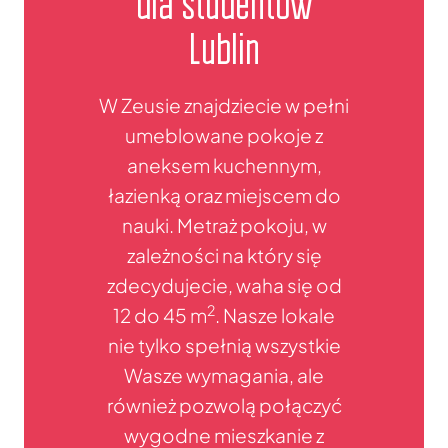
dla studentów
Lublin
W Zeusie znajdziecie w pełni
umeblowane pokoje z
aneksem kuchennym,
łazienką oraz miejscem do
nauki. Metraż pokoju, w
zależności na który się
zdecydujecie, waha się od
2
12 do 45 m
. Nasze lokale
nie tylko spełnią wszystkie
Wasze wymagania, ale
również pozwolą połączyć
wygodne mieszkanie z