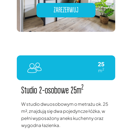
ZAREZERWUJ
25
2
m
2
Studio 2-osobowe 25m
W studio dwuosobowym o metrażu ok. 25
m², znajdują się dwa pojedyncze łóżka, w
pełni wyposażony aneks kuchenny oraz
wygodna łazienka.