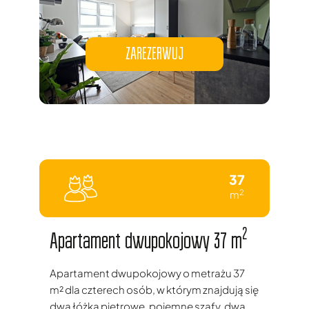
ZAREZERWUJ
37
2
m
2
Apartament dwupokojowy 37 m
Apartament dwupokojowy o metrażu 37
m² dla czterech osób, w którym znajdują się
dwa łóżka piętrowe, pojemne szafy, dwa