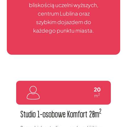
bliskością uczelni wyższych,
centrum Lublina oraz
szybkim dojazdem do
każdego punktu miasta.
20
2
m
2
Studio 1-osobowe Komfort 20m