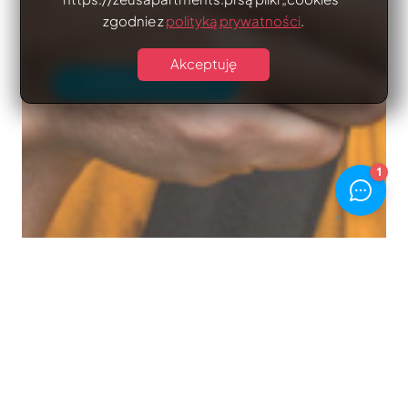
zgodnie z
polityką prywatności
.
Akceptuję
ZAMIESZKAJ U NAS