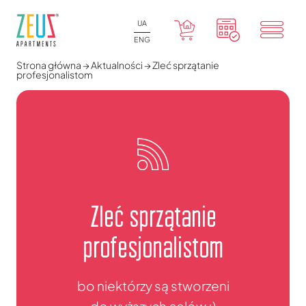
UA
ENG
Strona główna
→
Aktualności
→
Zleć sprzątanie
profesjonalistom
Zleć sprzątanie
profesjonalistom
bo niektórzy są stworzeni