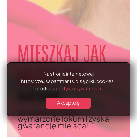
MIESZKAJ JAK
MŁODY BÓG
Na stronie internetowej
https://zeusapartments.pl są pliki „cookies”
zgodnie z
polityką prywatności
.
JUŻ DZIŚ
Akceptuję
zarezerwuj swoje
wymarzone lokum i zyskaj
gwarancję miejsca!