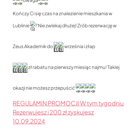
Kończy Ci się czas na znalezienie mieszkania w
Lublinie
? Nie zwlekaj dłużej! Zrób rezerwację w
Zeus Akademik do
września i złap
zł rabatu na pierwszy miesiąc najmu! Takiej
okazji nie możesz przepuścić
REGULAMIN PROMOCJI W tym tygodniu
Rezerwujesz i 200 zł zyskujesz
10.09.2024