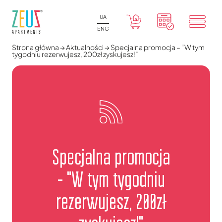
UA
ENG
Strona główna
→
Aktualności
→
Specjalna promocja – “W tym
tygodniu rezerwujesz, 200zł zyskujesz!”
Specjalna promocja
- "W tym tygodniu
rezerwujesz, 200zł