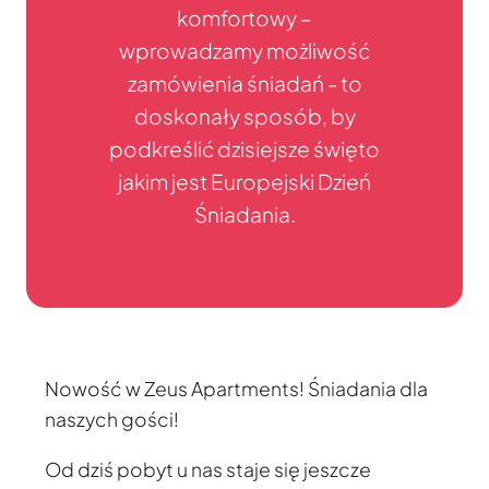
komfortowy –
wprowadzamy możliwość
zamówienia śniadań - to
doskonały sposób, by
podkreślić dzisiejsze święto
jakim jest Europejski Dzień
Śniadania.
Nowość w Zeus Apartments! Śniadania dla
naszych gości!
Od dziś pobyt u nas staje się jeszcze