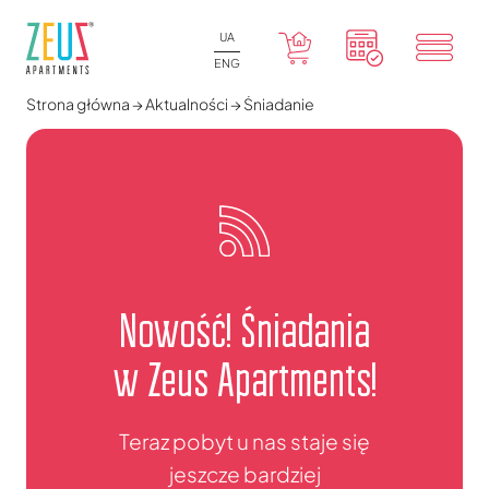
UA
ENG
Strona główna
→
Aktualności
→
Śniadanie
Nowość! Śniadania
w Zeus Apartments!
Teraz pobyt u nas staje się
jeszcze bardziej