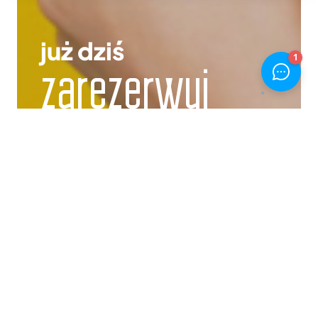
już dziś
zarezerwuj
swoje wymarzone lokum i
zyskaj gwarancję miejsca!
REZERWACJA ONLINE