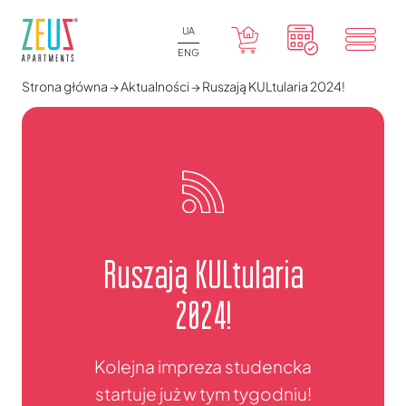
UA
ENG
Strona główna
→
Aktualności
→
Ruszają KULtularia 2024!
Ruszają KULtularia
2024!
Kolejna impreza studencka
startuje już w tym tygodniu!