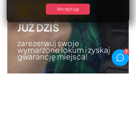
MŁODY BÓG
Akceptuję
JUŻ DZIŚ
zarezerwuj swoje
wymarzone lokum i zyskaj
gwarancję miejsca!
ZAMIESZKAJ U NAS