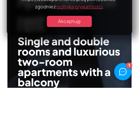
zgodnie z
polityką prywatności
.
rent
Akceptuję
Single and double
rooms and luxurious
two-room
apartments with a
balcony
Perfect for tourists and
business trips