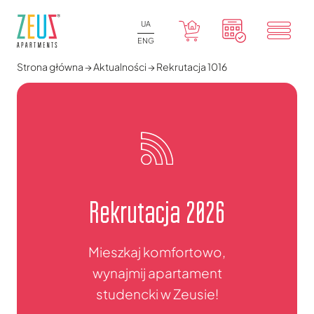
UA
ENG
Strona główna
→
Aktualności
→
Rekrutacja 1016
Rekrutacja 2026
Mieszkaj komfortowo,
wynajmij apartament
studencki w Zeusie!