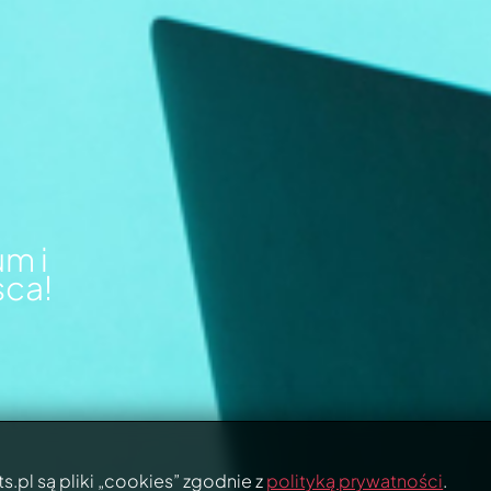
m i
sca!
s.pl są pliki „cookies” zgodnie z
polityką prywatności
.