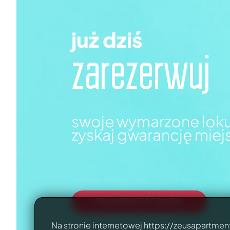
już dziś
zarezerwuj
swoje wymarzone loku
zyskaj gwarancję miej
REZERWACJA ONLINE
Na stronie internetowej https://zeusapartment