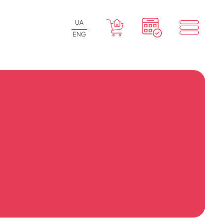
UA
ENG