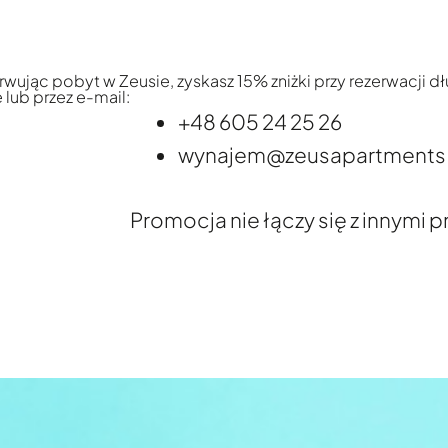
wując pobyt w Zeusie, zyskasz 15% zniżki przy rezerwacji dłuż
 lub przez e-mail:
+48 605 24 25 26
wynajem@zeusapartments.
Promocja nie łączy się z innymi 