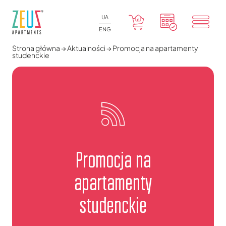
UA
ENG
Strona główna
→
Aktualności
→
Promocja na apartamenty
studenckie
Promocja na
apartamenty
studenckie