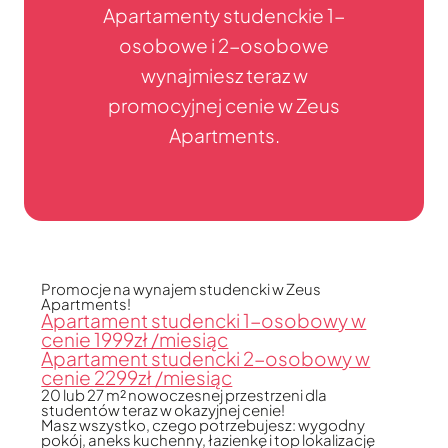
Apartamenty studenckie 1-
osobowe i 2-osobowe
wynajmiesz teraz w
promocyjnej cenie w Zeus
Apartments.
Promocje na wynajem studencki w Zeus
Apartments!
Apartament studencki 1-osobowy w
cenie 1999zł /miesiąc
Apartament studencki 2-osobowy w
cenie 2299zł /miesiąc
20 lub 27 m² nowoczesnej przestrzeni dla
studentów teraz w okazyjnej cenie!
Masz wszystko, czego potrzebujesz: wygodny
pokój, aneks kuchenny, łazienkę i top lokalizację