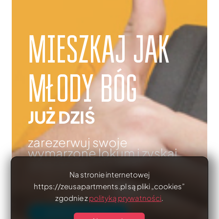
MIESZKAJ JAK
MŁODY BÓG
JUŻ DZIŚ
zarezerwuj swoje
wymarzone lokum i zyskaj
gwarancję miejsca!
Na stronie internetowej
https://zeusapartments.pl są pliki „cookies”
zgodnie z
polityką prywatności
.
ZAMIESZKAJ U NAS