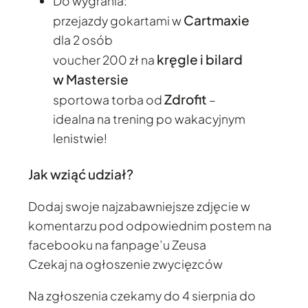
Do wygrania:
Cartmaxie
przejazdy gokartami w
dla 2 osób
kręgle i bilard
voucher 200 zł na
w Mastersie
Zdrofit
sportowa torba od
–
idealna na trening po wakacyjnym
lenistwie!
Jak wziąć udział?
Dodaj swoje najzabawniejsze zdjęcie w
komentarzu pod odpowiednim postem na
facebooku na fanpage’u Zeusa
Czekaj na ogłoszenie zwycięzców
Na zgłoszenia czekamy do 4 sierpnia do