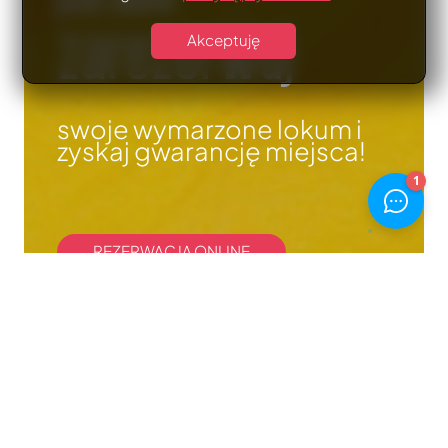
zarezerwuj
Akceptuję
swoje wymarzone lokum i
zyskaj gwarancję miejsca!
REZERWACJA ONLINE