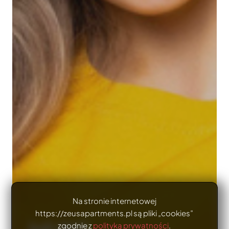
Na stronie internetowej
https://zeusapartments.pl są pliki „cookies”
już dziś
zgodnie z
polityką prywatności
.