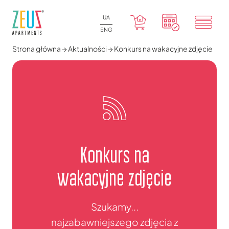
UA
ENG
Strona główna
→
Aktualności
→
Konkurs na wakacyjne zdjęcie
Konkurs na
wakacyjne zdjęcie
Szukamy...
najzabawniejszego zdjęcia z