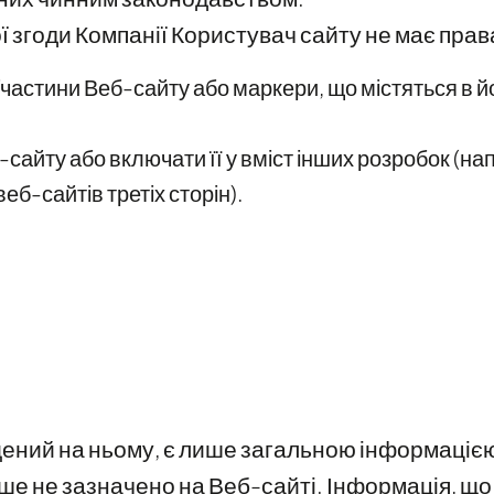
 згоди Компанії Користувач сайту не має прав
частини Веб-сайту або маркери, що містяться в йо
сайту або включати її у вміст інших розробок (н
веб-сайтів третіх сторін).
щений на ньому, є лише загальною інформацією 
нше не зазначено на Веб-сайті. Інформація, що