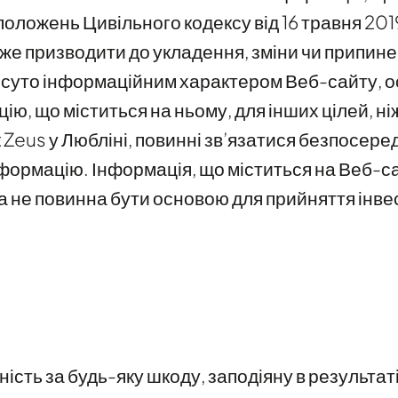
положень Цивільного кодексу від 16 травня 2019 
не може призводити до укладення, зміни чи припи
із суто інформаційним характером Веб-сайту, о
ю, що міститься на ньому, для інших цілей, н
 Zeus у Любліні, повинні зв’язатися безпосер
нформацію. Інформація, що міститься на Веб-с
а не повинна бути основою для прийняття інве
ність за будь-яку шкоду, заподіяну в результа