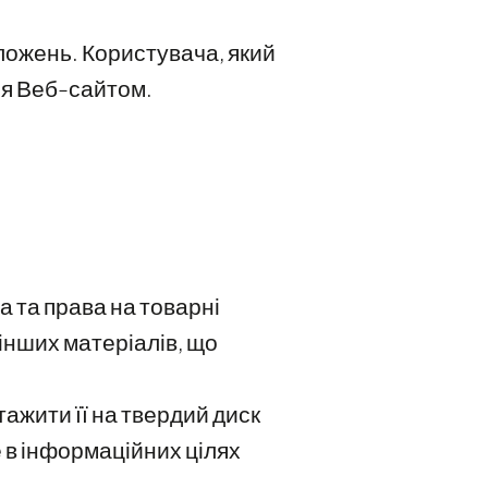
ложень. Користувача, який
ся Веб-сайтом.
а та права на товарні
 інших матеріалів, що
ажити її на твердий диск
 в інформаційних цілях