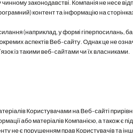
 чинному законодавстві. Компанія не несе від
програмний) контент та інформацію на сторінках
илання (наприклад, у формі гіперпосилань, бан
 окремих аспектів Веб-сайту. Однак це не озн
’язок із такими веб-сайтами чи їх власниками.
атеріалів Користувачами на Веб-сайті прирів
ормації або матеріалів Компанією, а також є п
нту не є порушенням прав Користувачів та інш