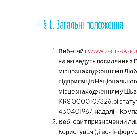
§ 1. Загальні положення
www.zeusakade
Веб-сайт
на які ведуть посилання з 
місцезнаходженням в Любл
підприємців Національног
місцезнаходженням у Шьвід
KRS 0000107326, зі стату
430401967, надалі – Компа
Веб-сайт призначений лише
Користувачі), і вся інформ