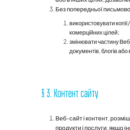
Без попередньої письмової
використовувати копії/
комерційних цілей;
змінювати частину Веб-
документів, блогів або 
§ 3. Контент сайту
Веб-сайт і контент, розмі
продукти і послуги, якщо і