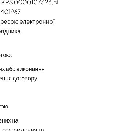
№ KRS 0000107326, зі
0401967
дресою електронної
рядника.
етою:
их або виконання
дення договору,
тою:
ених на
я, оформлення та