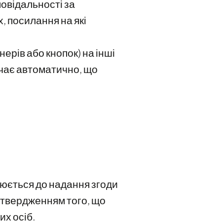
повідальності за
, посилання на які
ерів або кнопок) на інші
ачає автоматично, що
нюється до надання згоди
ідтвердженням того, що
их осіб.