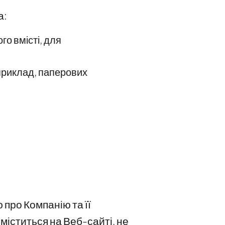
а:
го вмісті, для
априклад, паперових
про Компанію та її
 міститься на Веб-сайті, не