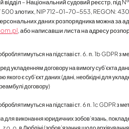
ий відділ – Національний судовий реєстр, під 
7 500 злотих, NIP 712-01-70-553, REGON: 43
 персональних даних розпорядника можна за а
com.pl
, або написавши листа на адресу розпо
оброблятимуться на підставі ст. 6. п. 1b GDPR з м
еред укладенням договору на вимогу суб’єкта дан
ю якого є суб’єкт даних (дані, необхідні для укла
преамбулі договору)
оброблятимуться на підставі ст. 6 п. 1c GDPR з ме
а для виконання юридичних зобов’язань, поклад
z o. o. в Любліні (зобов’язання щодо архівуванн