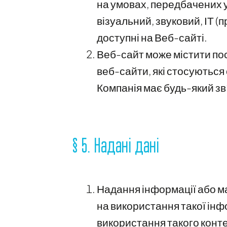
на умовах, передбачених у
візуальний, звуковий, ІТ (
доступні на Веб-сайті.
Веб-сайт може містити пос
веб-сайти, які стосуються
Компанія має будь-який зв
§ 5. Надані дані
Надання інформації або м
на використання такої інф
використання такого конте