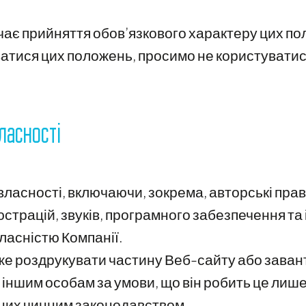
чає прийняття обов’язкового характеру цих по
атися цих положень, просимо не користувати
власності
власності, включаючи, зокрема, авторські прав
люстрацій, звуків, програмного забезпечення та
власністю Компанії.
е роздрукувати частину Веб-сайту або завант
іншим особам за умови, що він робить це лише
ених чинним законодавством.