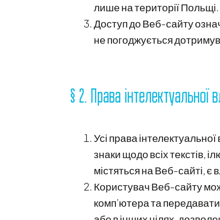
лише на території Польщі.
Доступ до Веб-сайту озна
не погоджується дотримув
§ 2. Права інтелектуальної 
Усі права інтелектуальної 
знаки щодо всіх текстів, і
містяться на Веб-сайті, є 
Користувач Веб-сайту мож
комп’ютера та передавати 
або в інших цілях, дозвол