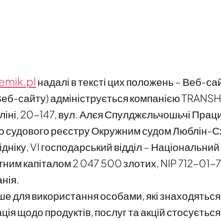
mik.pl
надалі в тексті цих положень – Веб-сай
Веб-сайту) адмініструється компанією TRANSHUR
іні, 20-147, вул. Алєя Спулджєльчошьчі Прац
о судового реєстру Окружним судом Люблін-Схі
ніку, VI господарський відділ – Національний
тним капіталом 2 047 500 злотих, NIP 712-01
нія.
 для використання особами, які знаходяться 
ація щодо продуктів, послуг та акцій стосуєтьс