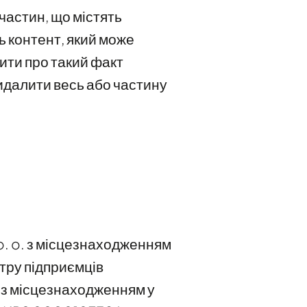
частин, що містять
 контент, який може
ити про такий факт
идалити весь або частину
. o. з місцезнаходженням
тру підприємців
 з місцезнаходженням у