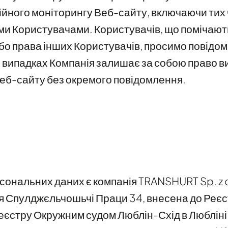
ійного моніторингу Веб-сайту, включаючи тих 
ми Користувачами. Користувачів, що помічають
бо права інших Користувачів, просимо повідом
х випадках Компанія залишає за собою право в
Веб-сайту без окремого повідомлення.
ональних даних є компанія TRANSHURT Sp. z o
лєя Спулджєльчошьчі Праци 34, внесена до Реєс
еєстру Окружним судом Люблін-Схід в Любліні