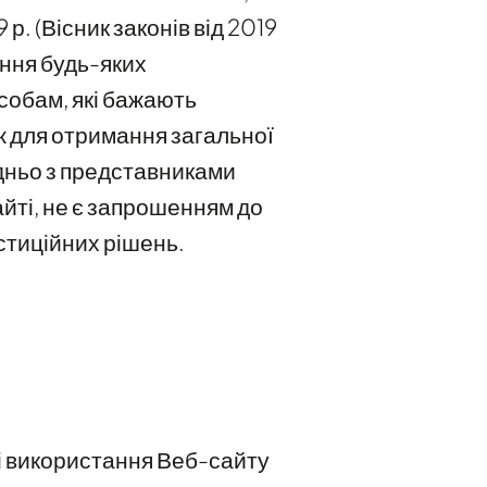
р. (Вісник законів від 2019
нення будь-яких
собам, які бажають
іж для отримання загальної
едньо з представниками
айті, не є запрошенням до
стиційних рішень.
ті використання Веб-сайту