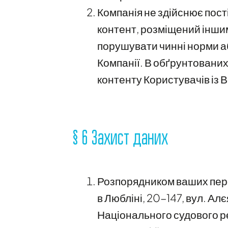
Компанія не здійснює пост
контент, розміщений інши
порушувати чинні норми а
Компанії. В обґрунтовани
контенту Користувачів із 
§ 6 Захист даних
Розпорядником ваших перс
в Любліні, 20-147, вул. А
Національного судового р