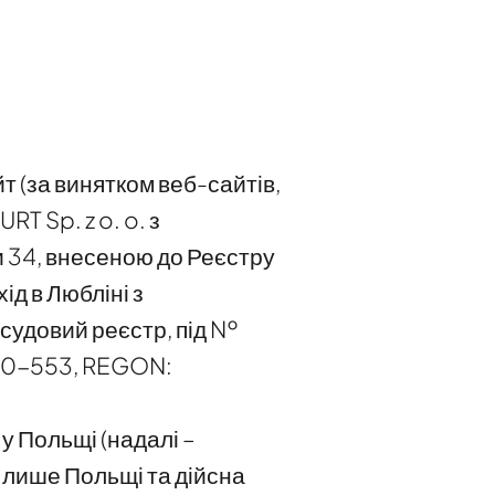
т (за винятком веб-сайтів,
T Sp. z o. o. з
и 34, внесеною до Реєстру
д в Любліні з
 судовий реєстр, під №
-70-553, REGON:
у Польщі (надалі –
я лише Польщі та дійсна