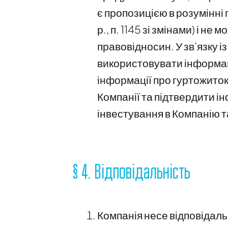
є пропозицією в розумінні 
р., п. 1145 зі змінами) і 
правовідносин. У зв’язку 
використовувати інформаці
інформації про гуртожиток
Компанії та підтвердити і
інвестування в Компанію т
§ 4. Відповідальність
Компанія несе відповідаль