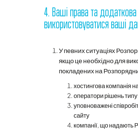
4. Ваші права та додаткова
використовуватися ваші да
У певних ситуаціях Розпо
якщо це необхідно для вик
покладених на Розпорядник
хостингова компанія на
оператори рішень типу
уповноважені співробіт
сайту
компанії, що надають 