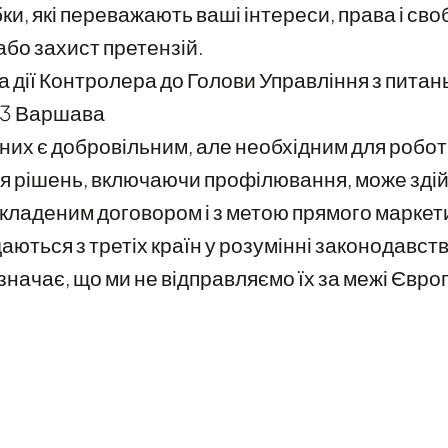
ки, які переважають ваші інтереси, права і сво
бо захист претензій.
а дії Контролера до Голови Управління з пита
193 Варшава
их є добровільним, але необхідним для робот
 рішень, включаючи профілювання, може здій
кладеним договором і з метою прямого маркет
аються з третіх країн у розумінні законодавст
начає, що ми не відправляємо їх за межі Євр