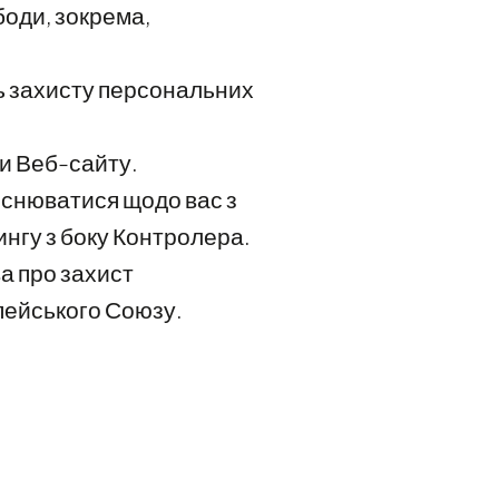
боди, зокрема,
нь захисту персональних
и Веб-сайту.
снюватися щодо вас з
ингу з боку Контролера.
ва про захист
опейського Союзу.