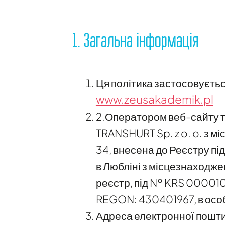
1. Загальна інформація
Ця політика застосовуєтьс
www.zeusakademik.pl
2.Оператором веб-сайту т
TRANSHURT Sp. z o. o. з м
34, внесена до Реєстру п
в Любліні з місцезнаходже
реєстр, під № KRS 0000107
REGON: 430401967, в особ
Адреса електронної пошт