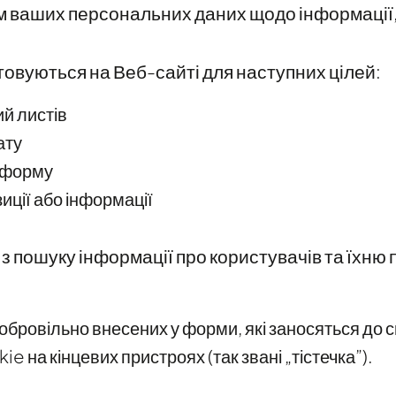
 ваших персональних даних щодо інформації,
овуються на Веб-сайті для наступних цілей:
й листів
ату
з форму
ції або інформації
 з пошуку інформації про користувачів та їхню
обровільно внесених у форми, які заносяться до 
e на кінцевих пристроях (так звані „тістечка”).