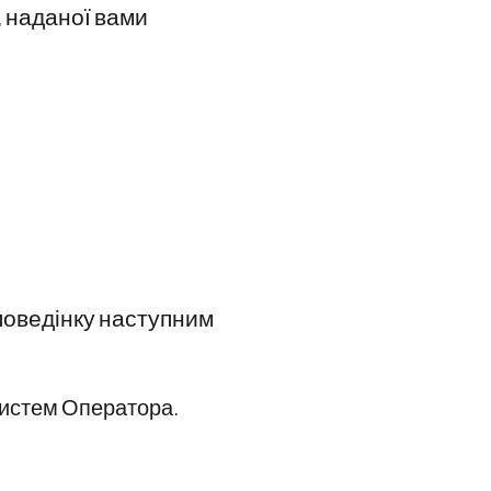
 наданої вами
 поведінку наступним
систем Оператора.