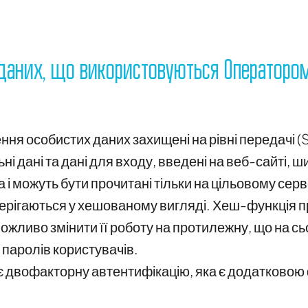
 даних, що використовуються Операторо
ння особистих даних захищені на рівні передачі 
ні дані та дані для входу, введені на веб-сайті,
 і можуть бути прочитані тільки на цільовому серв
берігаються у хешованому вигляді. Хеш-функція 
жливо змінити її роботу на протилежну, що на сь
 паролів користувачів.
 двофакторну автентифікацію, яка є додатковою