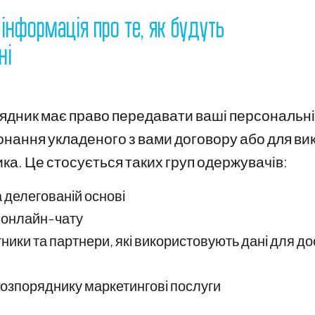
 інформація про те, як будуть
ні
рядник має право передавати ваші персональні
онання укладеного з вами договору або для ви
а. Це стосується таких груп одержувачів:
 делегованій основі
 онлайн-чату
ники та партнери, які використовують дані для д
Розпоряднику маркетингові послуги