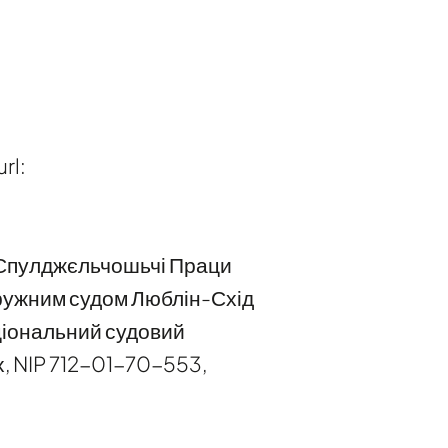
rl:
я Спулджєльчошьчі Праци
кружним судом Люблін-Схід
аціональний судовий
х, NIP 712-01-70-553,