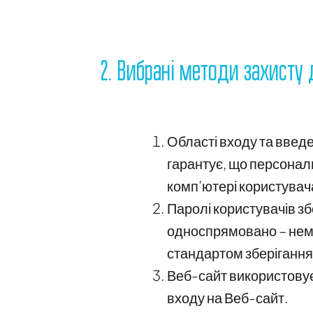
2. Вибрані методи захисту
Області входу та введе
гарантує, що персональ
комп’ютері користувача
Паролі користувачів з
односпрямовано – немо
стандартом зберігання
Веб-сайт використовує
входу на Веб-сайт.