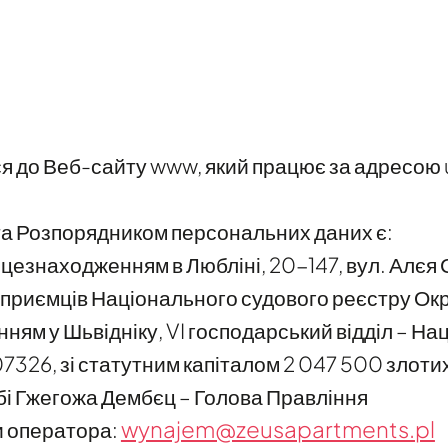
я до Веб-сайту www, який працює за адресою u
а Розпорядником персональних даних є:
ісцезнаходженням в Любліні, 20-147, вул. Алє
ідприємців Національного судового реєстру О
нням у Шьвідніку, VI господарський відділ – Н
326, зі статутним капіталом 2 047 500 злоти
і Гжегожа Дембєц – Голова Правління
wynajem@zeusapartments.pl
и оператора: