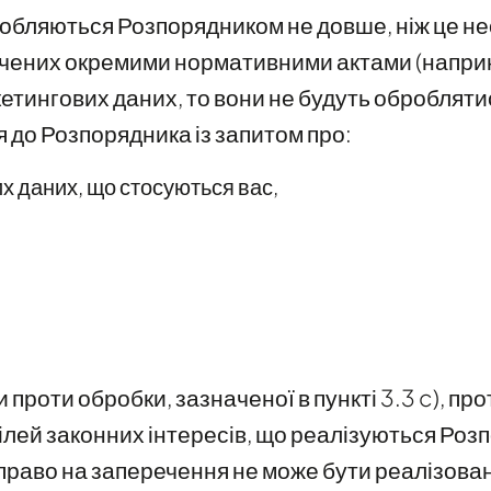
робляються Розпорядником не довше, ніж це не
начених окремими нормативними актами (напри
етингових даних, то вони не будуть оброблятис
 до Розпорядника із запитом про:
х даних, що стосуються вас,
 проти обробки, зазначеної в пункті 3.3 c), пр
ілей законних інтересів, що реалізуються Ро
раво на заперечення не може бути реалізован