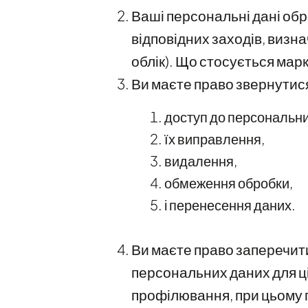
Ваші персональні дані об
відповідних заходів, виз
облік). Що стосується марк
Ви маєте право звернутися
доступ до персональни
їх виправлення,
видалення,
обмеження обробки,
і перенесення даних.
Ви маєте право заперечити
персональних даних для ц
профілювання, при цьому п