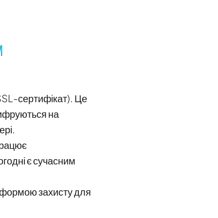
м
(SSL-сертифікат). Це
 шифруються на
ері.
працює
огодні є сучасним
 формою захисту для