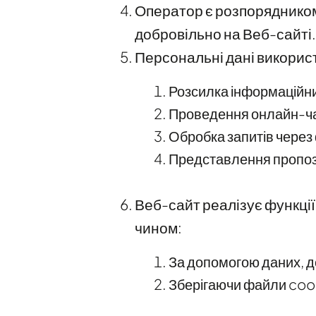
Оператор є розпорядником
добровільно на Веб-сайті.
Персональні дані використ
Розсилка інформаційни
Проведення онлайн-ч
Обробка запитів чере
Представлення пропози
Веб-сайт реалізує функції
чином:
За допомогою даних, д
Зберігаючи файли cooki