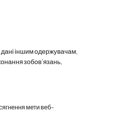
 дані іншим одержувачам,
конання зобов’язань,
осягнення мети веб-