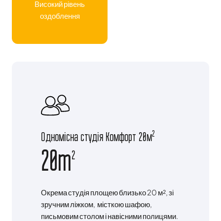
Високий рівень
оздоблення
2
Одномісна студія Комфорт 20м
20m
2
Окрема студія площею близько 20 м², зі
зручним ліжком, місткою шафою,
письмовим столом і навісними полицями.