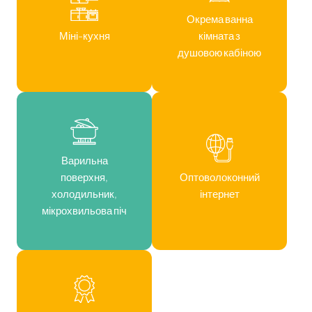
Окрема ванна
Міні-кухня
кімната з
душовою кабіною
Варильна
поверхня,
Оптоволоконний
холодильник,
інтернет
мікрохвильова піч