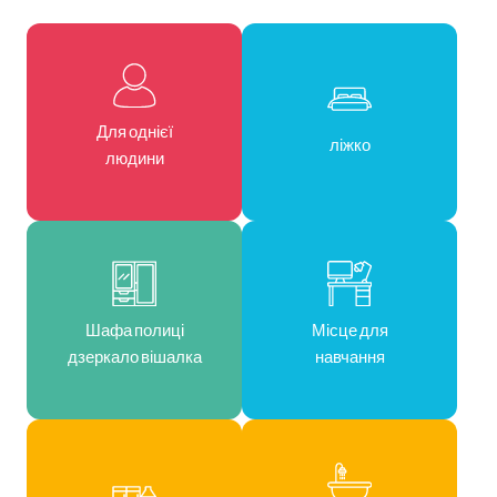
Для однієї
ліжко
людини
Шафа полиці
Місце для
дзеркало вішалка
навчання