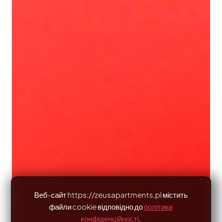
Веб-сайт https://zeusapartments.pl містить
файли cookie відповідно до
політики
конфіденційності
.