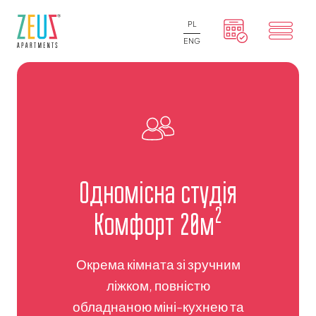
PL
ENG
Одномісна студія
2
Комфорт 20м
Окрема кімната зі зручним
ліжком, повністю
обладнаною міні-кухнею та