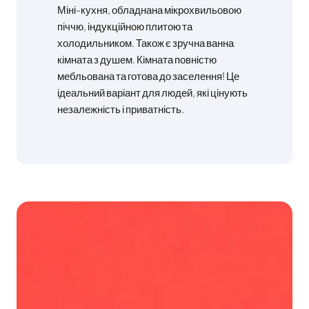
Міні-кухня, обладнана мікрохвильовою
піччю, індукційною плитою та
холодильником. Також є зручна ванна
кімната з душем. Кімната повністю
мебльована та готова до заселення! Це
ідеальний варіант для людей, які цінують
незалежність і приватність.