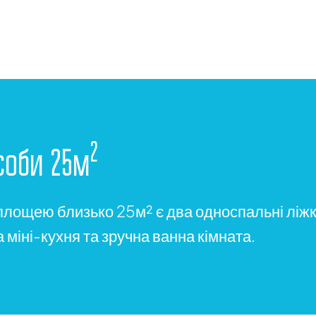
2
особи 25м
 площею близько 25м² є два односпальні ліжк
міні-кухня та зручна ванна кімната.