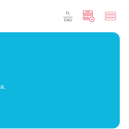
PL
ENG
а,