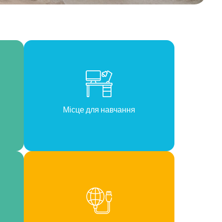
іл і навісні полиці. Міні-кухня, обладнана
тудія повністю мебльована та готова до