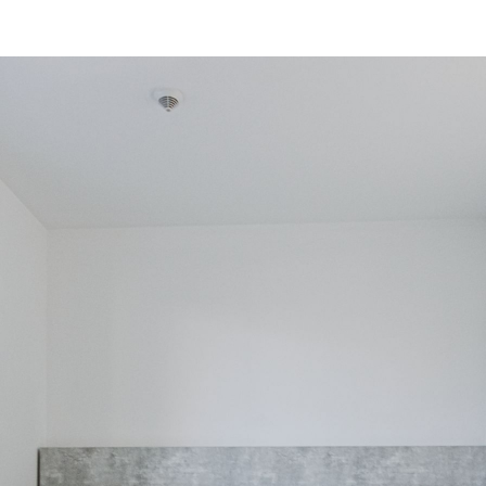
Шафа полиці дзеркало
 окремих ліжка
вішалка