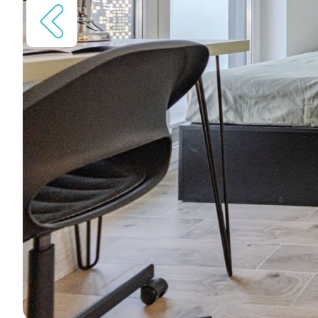
Окрем
Міні-кухня
ду
Високий рівень оздоблення