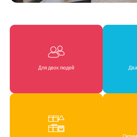
2
Студія на 2 особи 25м
25m
2
У двомісній студії площею близько 25 м² два 
мікрохвильовою піччю, індукційною плитою та
заселення!