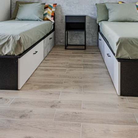
Варильна поверхня,
а ванна кімната з
холодильник,
шовою кабіною
мікрохвильова піч