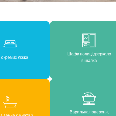
односпальних ліжка, містка шафа, один двомісний письмовий ст
 холодильником. Зручна ванна кімната з душовою кабіною. С