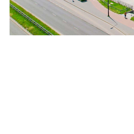
zapytaj
zarezerwuj
zarabiaj