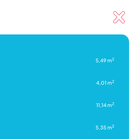
2
5,49 m
j
2
4,01 m
2
11,14 m
2
5,35 m