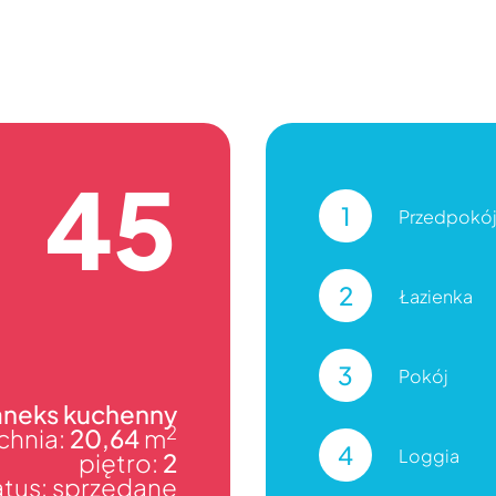
45
1
Przedpokó
2
Łazienka
3
Pokój
 aneks kuchenny
2
chnia:
20,64
m
4
Loggia
piętro:
2
atus: sprzedane