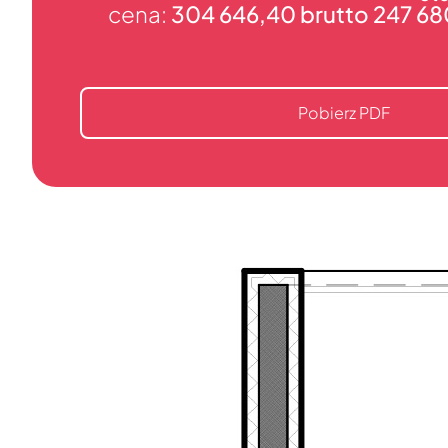
cena:
304 646,40 brutto 247 6
Pobierz PDF