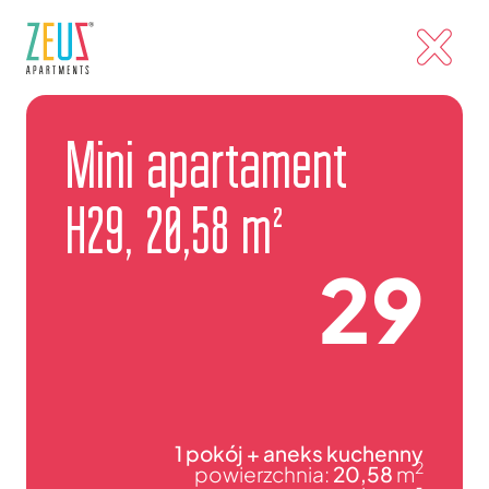
Mini apartament
H29, 20,58 m²
29
1 pokój + aneks kuchenny
2
powierzchnia:
20,58
m