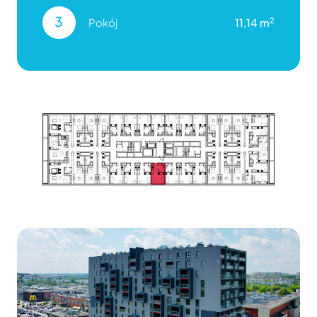
3
2
Pokój
11,14 m