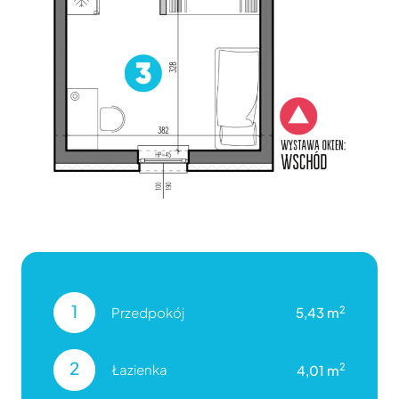
1
2
Przedpokój
5,43 m
2
2
Łazienka
4,01 m