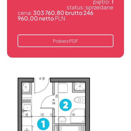
piętro:
1
status: sprzedane
cena:
303 760,80 brutto 246
960,00 netto
PLN
Pobierz PDF