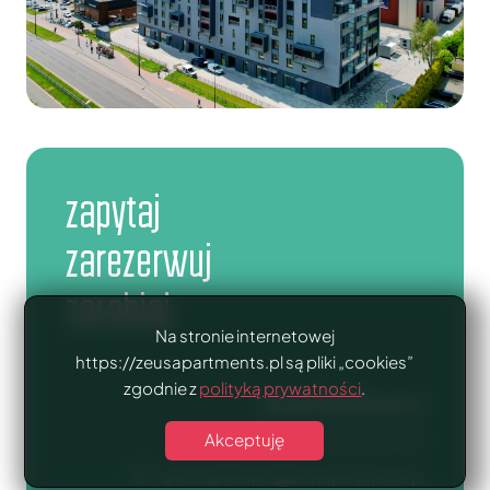
zapytaj
zarezerwuj
zarabiaj
Na stronie internetowej
https://zeusapartments.pl są pliki „cookies”
zgodnie z
polityką prywatności
.
Anna Danilewicz
Akceptuję
+48 603 605 032
anna.danilewicz@zeusapartments.pl