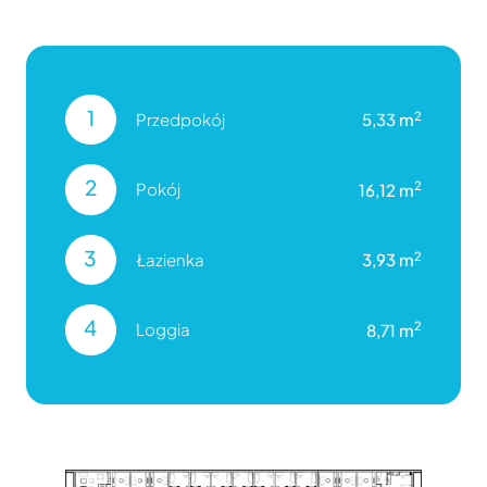
1
2
Przedpokój
5,33 m
2
2
Pokój
16,12 m
3
2
Łazienka
3,93 m
4
2
Loggia
8,71 m