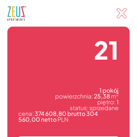
21
1 pokój
2
powierzchnia:
25,38
m
piętro:
1
status: sprzedane
cena:
374 608,80 brutto 304
560,00 netto
PLN